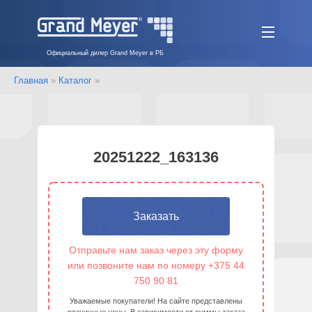
Официальный дилер Grand Meyer в РБ
Главная
»
Каталог
»
20251222_163136
Заказать
Отправьте нам заказ через эту форму
или позвоните нам по номеру +375 44
750 90 81
Уважаемые покупатели! На сайте представлены