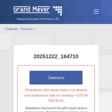
Официальный дилер Grand Meyer в РБ
Главная
»
Каталог
»
20251222_164710
Заказать
Отправьте нам заказ через эту форму
или позвоните нам по номеру +375 44
750 90 81
Уважаемые покупатели! На сайте представлены