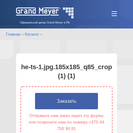
Официальный дилер Grand Meyer в РБ
Главная
»
Каталог
»
he-ts-1.jpg.185x185_q85_crop
(1) (1)
Заказать
Отправьте нам заказ через эту форму
или позвоните нам по номеру +375 44
750 90 81