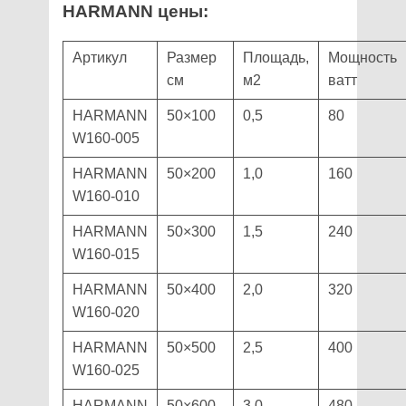
HARMANN цены:
Артикул
Размер
Площадь,
Мощность
см
м2
ватт
HARMANN
50×100
0,5
80
W160-005
HARMANN
50×200
1,0
160
W160-010
HARMANN
50×300
1,5
240
W160-015
HARMANN
50×400
2,0
320
W160-020
HARMANN
50×500
2,5
400
W160-025
HARMANN
50×600
3,0
480