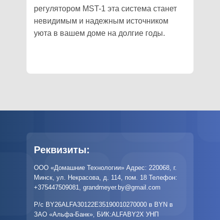
регулятором MST-1 эта система станет
невидимым и надежным источником
уюта в вашем доме на долгие годы.
Реквизиты:
ООО «Домашние Технологии» Адрес: 220068, г.
Минск, ул. Некрасова, д. 114, пом. 18 Телефон:
+375447509081
,
grandmeyer.by@gmail.com
Р/с BY26ALFA30122E35190010270000 в BYN в
ЗАО «Альфа-Банк», БИК:ALFABY2X УНП