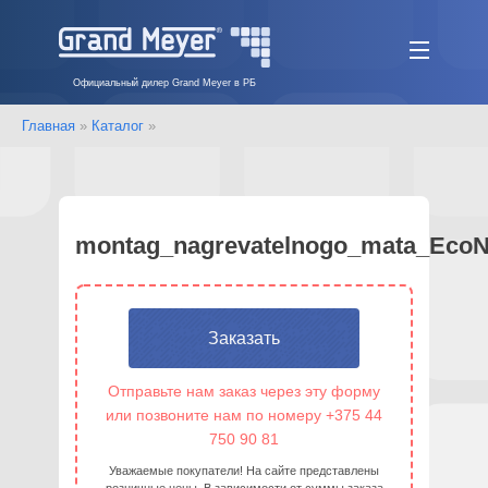
Официальный дилер Grand Meyer в РБ
Главная
»
Каталог
»
montag_nagrevatelnogo_mata_Eco
Заказать
Отправьте нам заказ через эту форму
или позвоните нам по номеру +375 44
750 90 81
Уважаемые покупатели! На сайте представлены