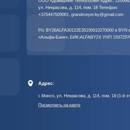
ООО «Домашние Технологии» Адрес: 220068, 
ул. Некрасова, д. 114, пом. 18 Телефон:
+375447509081
,
grandmeyer.by@gmail.com
Р/с BY26ALFA30122E35190010270000 в BYN 
«Альфа-Банк», БИК:ALFABY2X УНП 1937297
Адрес:
г. Минск, ул. Некрасова, д. 114, пом. 18 (1-й э
Посмотреть на карте