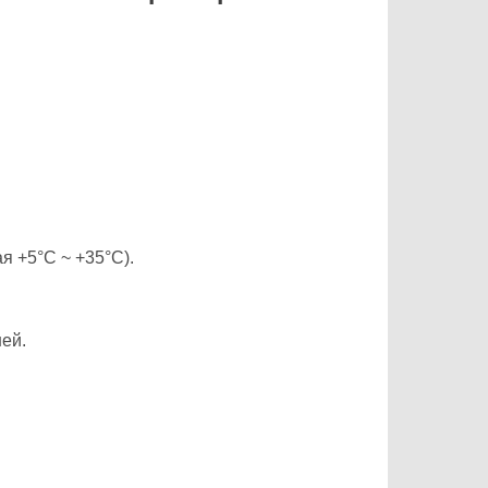
я +5°C ~ +35°C).
ей.