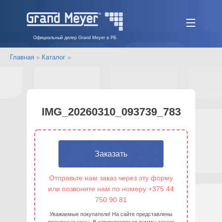
Официальный дилер Grand Meyer в РБ
Главная
»
Каталог
»
IMG_20260310_093739_783
Заказать
Отправьте нам заказ через эту форму
или позвоните нам по номеру +375 44
750 90 81
Уважаемые покупатели! На сайте представлены