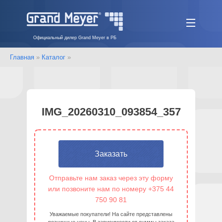
Официальный дилер Grand Meyer в РБ
Главная
»
Каталог
»
IMG_20260310_093854_357
Заказать
Отправьте нам заказ через эту форму
или позвоните нам по номеру +375 44
750 90 81
Уважаемые покупатели! На сайте представлены