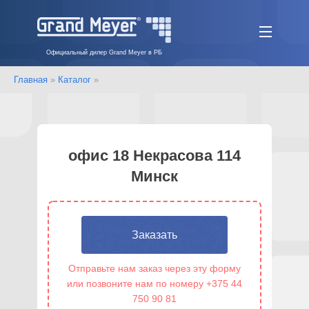
Официальный дилер Grand Meyer в РБ
Главная
»
Каталог
»
офис 18 Некрасова 114
Минск
Заказать
Отправьте нам заказ через эту форму
или позвоните нам по номеру +375 44
750 90 81